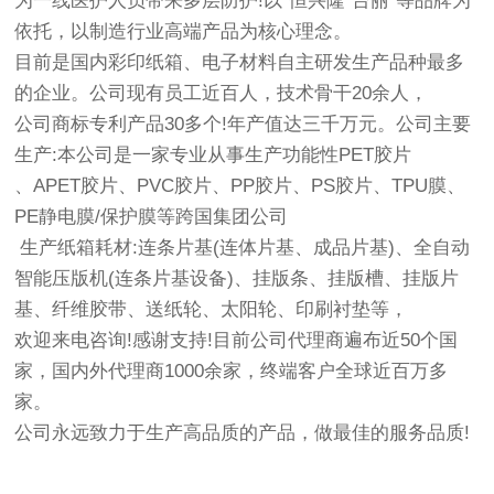
为一线医护人员带来多层防护!以"恒兴隆“台丽”等品牌为
依托，以制造行业高端产品为核心理念。
目前是国内彩印纸箱、电子材料自主研发生产品种最多
的企业。公司现有员工近百人，技术骨干20余人，
公司商标专利产品30多个!年产值达三千万元。公司主要
生产:本公司是一家专业从事生产功能性PET胶片
、APET胶片、PVC胶片、PP胶片、PS胶片、TPU膜、
PE静电膜/保护膜等跨国集团公司
生产纸箱耗材:连条片基(连体片基、成品片基)、全自动
智能压版机(连条片基设备)、挂版条、挂版槽、挂版片
基、纤维胶带、送纸轮、太阳轮、印刷衬垫等，
欢迎来电咨询!感谢支持!目前公司代理商遍布近50个国
家，国内外代理商1000余家，终端客户全球近百万多
家。
公司永远致力于生产高品质的产品，做最佳的服务品质!