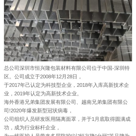
总公司深圳市恒兴隆包装材料有限公司位于中国-深圳特
区。公司成立于2008年12月28日，
于2017年己认定为科技型企业，2018年入库高新技术企
业，2019年认定为高新技术企业。
海外香港兄弟集团发展有限公司、越南兄弟集团有限公
司!2020年爆发新型冠状病毒，
公司组织人员研发医用隔离面罩，并于1月底取得圆满成
功，成为行业标杆企业，