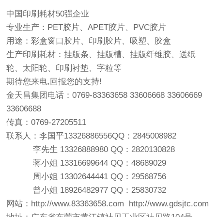
中国印刷耗材50强企业
专业生产：PET胶片、APET胶片、PVC胶片
用途：彩盒窗口胶片、印刷胶片、吸塑、胶盒
生产印刷耗材：挂版条、挂版槽、挂版纤维胶、送纸
轮、太阳轮、印刷衬垫、字粒等
期待您来电,回报您的支持!
金天昌集团电话：0769-83363658 33606668 33606669
33606688
传真：0769-27205511
联系人：李国平13326886556QQ：2845008982
李先生 13326888980 QQ：2820130828
蒋小姐 13316699644 QQ：48689029
周小姐 13302644441 QQ：29568756
曾小姐 18926482977 QQ：25830732
网站：http://www.83363658.com http://www.gdsjtc.com