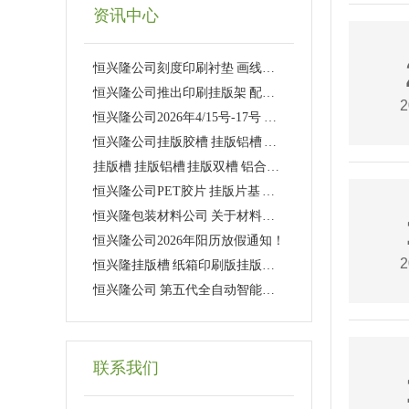
资讯中心
恒兴隆公司刻度印刷衬垫 画线印刷衬垫 带刻度线印刷衬垫
恒兴隆公司推出印刷挂版架 配套挂版双槽 超级低价！！！
2
恒兴隆公司2026年4/15号-17号 在深圳国际会展中心参加2026年世界包装工业博览会 欢迎新老客户来参观！！
恒兴隆公司挂版胶槽 挂版铝槽 挂版PVC槽 挂版PVC双槽
挂版槽 挂版铝槽 挂版双槽 铝合金双槽
恒兴隆公司PET胶片 挂版片基 透明菲林大量现货供应！
恒兴隆包装材料公司 关于材料涨价事宜！
恒兴隆公司2026年阳历放假通知！
2
恒兴隆挂版槽 纸箱印刷版挂版槽，精准定位，减少误差！
恒兴隆公司 第五代全自动智能压板机介绍
联系我们