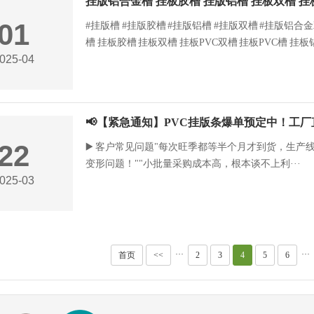
01
#挂版槽 #挂版胶槽 #挂版铝槽 #挂版双槽 #挂版铝合金双
槽 挂板胶槽 挂板双槽 挂板PVC双槽 挂板PVC槽 挂板
025-04
📢【紧急通知】PVC挂版条爆单预定中！工厂
22
▶️ 客户常见问题"每次旺季都等半个月才到货，生产
变形问题！""小批量采购成本高，根本谈不上利···
025-03
···
···
首页
<<
2
3
4
5
6