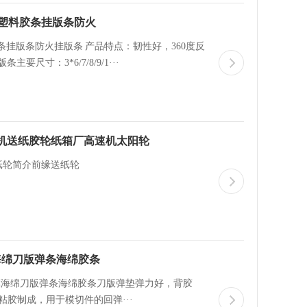
料塑料胶条挂版条防火
挂版条防火挂版条 产品特点：韧性好，360度反
寸：3*6/7/8/9/1···
机送纸胶轮纸箱厂高速机太阳轮
纸轮简介前缘送纸轮
海绵刀版弹条海绵胶条
模海绵刀版弹条海绵胶条刀版弹垫弹力好，背胶
粘胶制成，用于模切件的回弹···