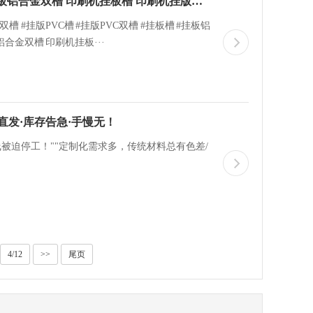
挂版铝合金槽 挂板胶槽 挂版铝槽 挂板双槽 挂板铝合金双槽 印刷机挂板槽 印刷机挂版铝槽 挂版铝合金双槽（挂版铝槽
槽 #挂版PVC槽 #挂版PVC双槽 #挂板槽 #挂板铝
铝合金双槽 印刷机挂板···
直发·库存告急·手慢无！
线被迫停工！""定制化需求多，传统材料总有色差/
4/12
>>
尾页