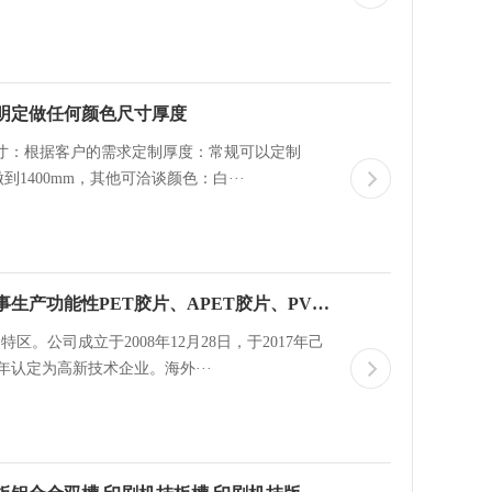
透明定做任何颜色尺寸厚度
尺寸：根据客户的需求定制厚度：常规可以定制
T可做到1400mm，其他可洽谈颜色：白···
深圳市恒兴隆包装材料有限公司是一家专业从事生产功能性PET胶片、APET胶片、PVC胶片、PP胶片、PS胶片、TPU膜、PE静电膜/保护膜等跨国集团公司！！
。公司成立于2008年12月28日，于2017年己
年认定为高新技术企业。海外···