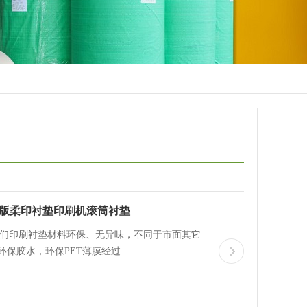
刷版柔印衬垫印刷机滚筒衬垫
我们印刷衬垫材料环保、无异味，不同于市面其它
胶水，环保PET薄膜经过···