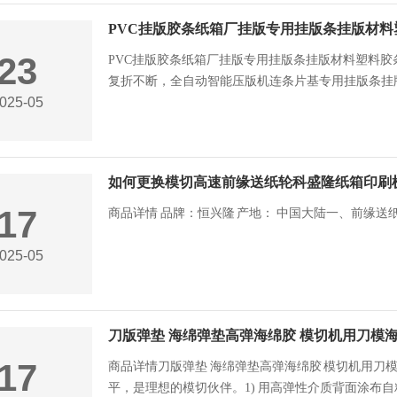
PVC挂版胶条纸箱厂挂版专用挂版条挂版材
23
PVC挂版胶条纸箱厂挂版专用挂版条挂版材料塑料胶条
复折不断，全自动智能压版机连条片基专用挂版条挂版条主要尺
025-05
如何更换模切高速前缘送纸轮科盛隆纸箱印刷
17
商品详情 品牌：恒兴隆 产地： 中国大陆一、前缘送
025-05
刀版弹垫 海绵弹垫高弹海绵胶 模切机用刀模
17
商品详情刀版弹垫 海绵弹垫高弹海绵胶 模切机用刀
平，是理想的模切伙伴。1) 用高弹性介质背面涂布自