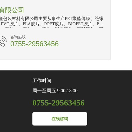
有限公司
隆包装材料有限公司主要从事生产PET聚酯薄膜、绝缘
PVC胶片、PLA胶片、RPET胶片、BIOPET胶片、PP
GAG胶片、PS胶片、PC胶片、彩色胶片、磨砂胶片、可
刮花PET、磨砂PET及各特殊薄膜。印刷耗材：挂版
咨询热线
、太阳轮、送纸轮、塑料刮刀、刀版弹垫、过桥海绵
0755-29563456
质至上，价格优惠的宗旨，热情为新老客户提供最优
高精度分条、覆膜、裁片材料等工序。 经过多年发
的价格，为客户提供优质产品和服务”是恒兴···
工作时间
周一至周五 9:00-18:00
0755-29563456
在线咨询