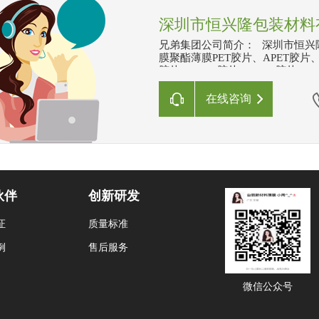
深圳市恒兴隆包装材料
兄弟集团公司简介： 深圳市恒兴
膜聚酯薄膜PET胶片、APET胶片、
胶片、PETG胶片、HPET胶片、
降解胶片、离型PET、扩散膜、防
条、挂版槽、挂版片基、印刷衬垫
在线咨询
等，凭着真诚服务、诚信第一、品
良最优惠的材料，还可替客户加工
展,“以诚信为本,顾客至上,以合理
伙伴
创新研发
证
质量标准
例
售后服务
微信公众号